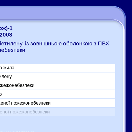
ож)-1
-2003
ліетилену, із зовнішньою оболонкою з ПВХ
небезпеки
а жила
тилену
пожежонебезпеки
ю
женої пожежонебезпеки
женої пожежонебезпеки