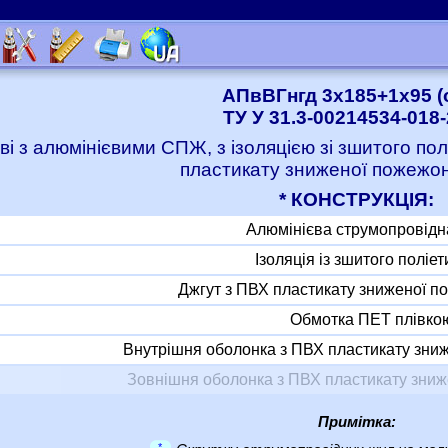
АПвВГнгд 3x185+1x95 (
ТУ У 31.3-00214534-018
ві з алюмінієвими СПЖ, з ізоляцією зі зшитого по
пластикату зниженої пожежо
* КОНСТРУКЦІЯ:
Алюмінієва струмопровідн
Ізоляція із зшитого поліе
Джгут з ПВХ пластикату зниженої 
Обмотка ПЕТ плівко
Внутрішня оболонка з ПВХ пластикату зни
Зовнішня оболонка з ПВХ пластикату зни
Примітка:
*