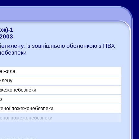
ож)-1
-2003
ліетилену, із зовнішньою оболонкою з ПВХ
небезпеки
а жила
тилену
пожежонебезпеки
ю
женої пожежонебезпеки
женої пожежонебезпеки