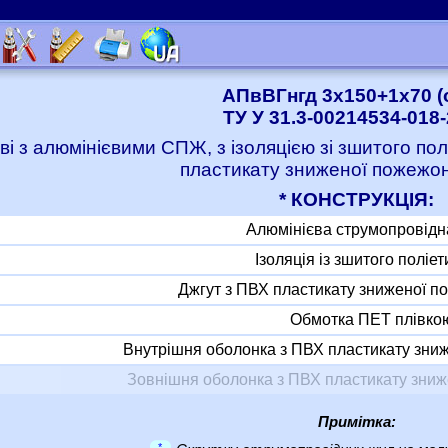
АПвВГнгд 3x150+1x70 (
ТУ У 31.3-00214534-018
ві з алюмінієвими СПЖ, з ізоляцією зі зшитого по
пластикату зниженої пожежо
* КОНСТРУКЦІЯ:
Алюмінієва струмопровідн
Ізоляція із зшитого поліе
Джгут з ПВХ пластикату зниженої 
Обмотка ПЕТ плівко
Внутрішня оболонка з ПВХ пластикату зни
Зовнішня оболонка з ПВХ пластикату зни
Примітка:
*