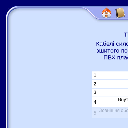
Т
Кабелі сил
зшитого по
ПВХ пла
1
2
3
Внут
4
Зовнішня обо
5