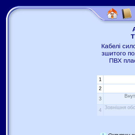
Т
Кабелі сил
зшитого по
ПВХ пла
1
2
Внут
3
Зовнішня обо
4
*