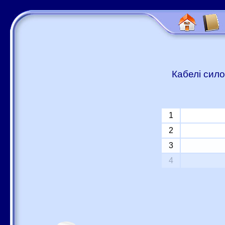
Кабелі сило
1
2
3
4