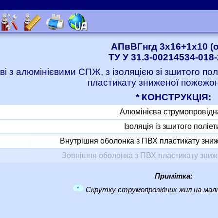
АПвВГнгд 3x16+1x10 (о
ТУ У 31.3-00214534-018
ві з алюмінієвими СПЖ, з ізоляцією зі зшитого по
пластикату зниженої пожежо
* КОНСТРУКЦІЯ:
Алюмінієва струмопровідн
Ізоляція із зшитого поліе
Внутрішня оболонка з ПВХ пластикату зни
Зовнішня оболонка з ПВХ пластикату зни
Примітка:
*
Скрутку струмопровідних жил на малю