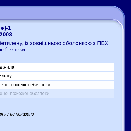
ж)-1
-2003
ліетилену, із зовнішньою оболонкою з ПВХ
небезпеки
а жила
тилену
женої пожежонебезпеки
женої пожежонебезпеки
нку не показано