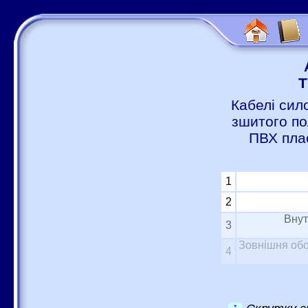
Т
Кабелі сил
зшитого по
ПВХ пла
1
2
Внут
3
Зовнішня обо
4
*