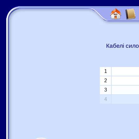
Кабелі сило
1
2
3
4