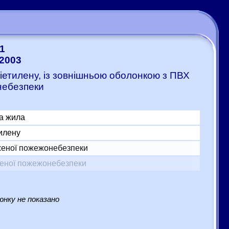
1
-2003
ліетилену, із зовнішньою оболонкою з ПВХ
небезпеки
а жила
тилену
женої пожежонебезпеки
женої пожежонебезпеки
нку не показано