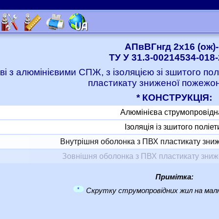
АПвВГнгд 2x16 (ож)-
ТУ У 31.3-00214534-018
ві з алюмінієвими СПЖ, з ізоляцією зі зшитого по
пластикату зниженої пожежо
* КОНСТРУКЦІЯ:
Алюмінієва струмопровідн
Ізоляція із зшитого поліе
Внутрішня оболонка з ПВХ пластикату зни
Зовнішня оболонка з ПВХ пластикату зни
Примітка:
*
Скрутку струмопровідних жил на малю