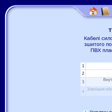
Т
Кабелі сил
зшитого по
ПВХ пла
1
2
Внут
3
Зовнішня обо
4
*