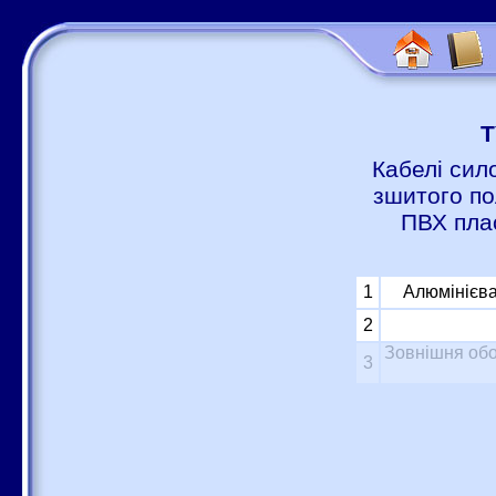
Т
Кабелі сил
зшитого по
ПВХ пла
1
Алюмінієва
2
Зовнішня обо
3