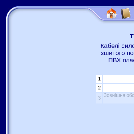
Т
Кабелі сил
зшитого по
ПВХ пла
1
2
Зовнішня обо
3