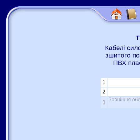
Т
Кабелі сил
зшитого по
ПВХ пла
1
2
Зовнішня обо
3