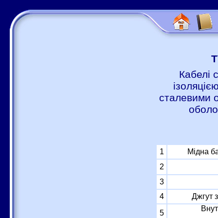
Т
Кабелі 
ізоляцією
сталевими о
оболо
1
Мідна б
2
3
4
Джгут 
Внут
5