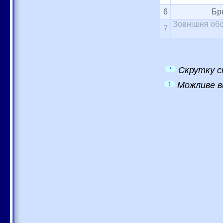
6
Бр
Зовнішня обо
7
Скрутку с
*
Можливе в
1