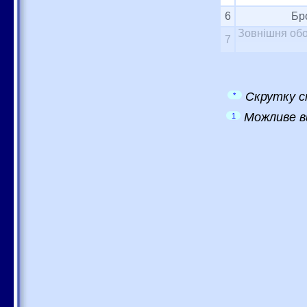
6
Бр
Зовнішня обо
7
Скрутку с
*
Можливе в
1