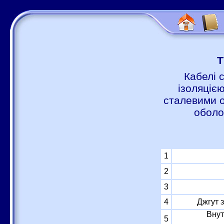
Т
Кабелі 
ізоляцією
сталевими о
оболо
1
2
3
4
Джгут 
Внут
5