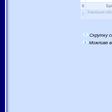
6
Бр
Зовнішня обо
7
Скрутку с
*
Можливе в
1