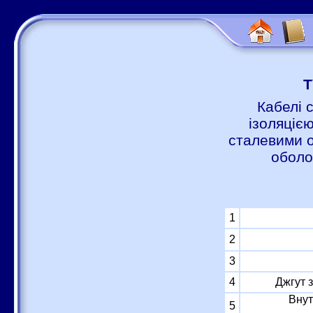
Т
Кабелі 
ізоляцією
сталевими о
оболо
1
2
3
4
Джгут 
Внут
5