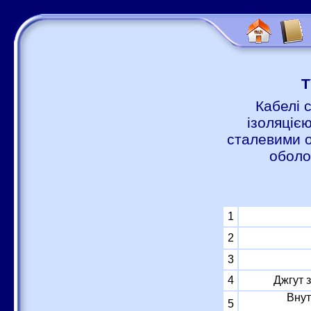
Т
Кабелі 
ізоляцією
сталевими о
оболо
1
2
3
4
Джгут 
Внут
5