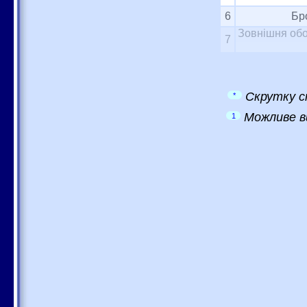
6
Бр
Зовнішня обо
7
Скрутку с
*
Можливе в
1