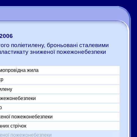
:2006
итого поліетилену, броньовані сталевими
 пластикату зниженої пожежонебезпеки
умопровідна жила
єр
тилену
пожежонебезпеки
ю
женої пожежонебезпеки
них стрічок
женої пожежонебезпеки