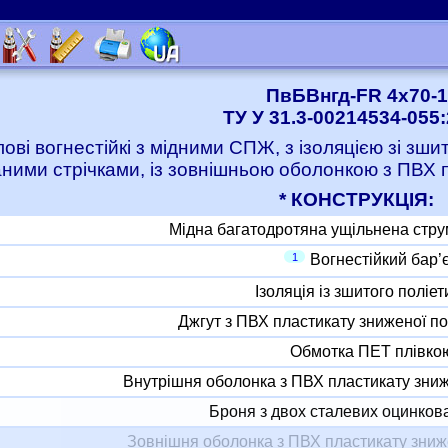
ПвБВнгд-FR 4x70-1
ТУ У 31.3-00214534-055
лові вогнестійкі з мідними СПЖ, з ізоляцією зі зш
ними стрічками, із зовнішньою оболонкою з ПВХ
* КОНСТРУКЦІЯ:
Мідна багатодротяна ущільнена стр
1
Вогнестійкий бар’
Ізоляція із зшитого поліе
Джгут з ПВХ пластикату зниженої 
Обмотка ПЕТ плівко
Внутрішня оболонка з ПВХ пластикату зни
Броня з двох сталевих оцинкова
Зовнішня оболонка з ПВХ пластикату зни