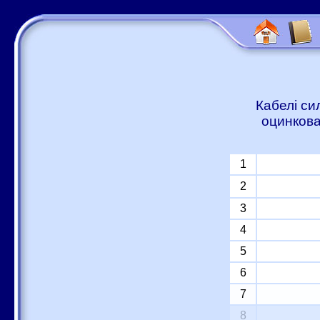
Кабелі си
оцинкова
1
2
3
4
5
6
7
8