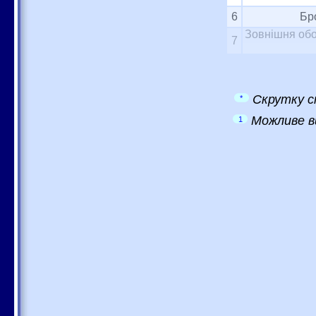
6
Бр
Зовнішня обо
7
Скрутку с
*
Можливе в
1