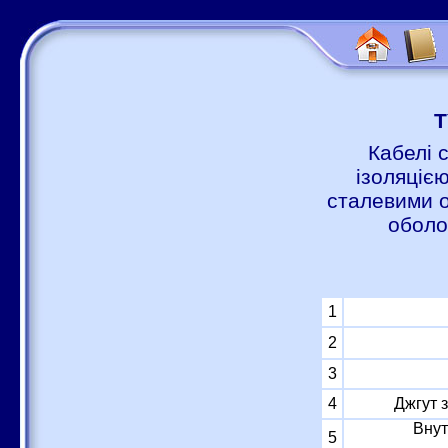
Т
Кабелі 
ізоляцією
сталевими о
оболо
1
2
3
4
Джгут 
Внут
5