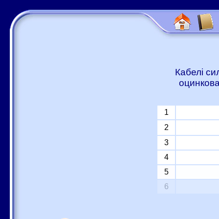
Кабелі си
оцинкова
1
2
3
4
5
6