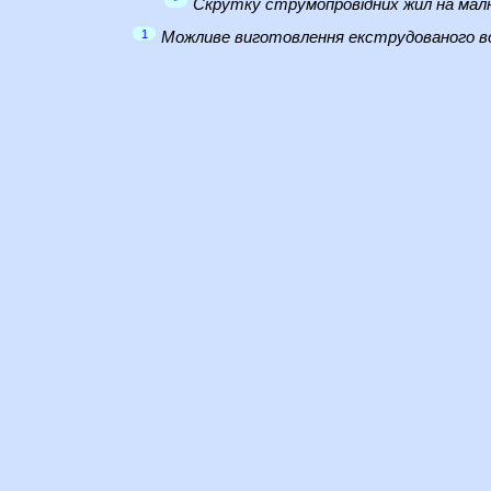
*
Скрутку струмопровідних жил на малю
1
Можливе виготовлення екструдованого во