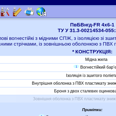
ПвБВнгд-FR 4x6-1
ТУ У 31.3-00214534-055
лові вогнестійкі з мідними СПЖ, з ізоляцією зі зш
ними стрічками, із зовнішньою оболонкою з ПВХ
* КОНСТРУКЦІЯ:
Мідна жила
1
Вогнестійкий бар’
Ізоляція із зшитого поліе
Внутрішня оболонка з ПВХ пластикату зни
Броня з двох сталевих оцинкова
Зовнішня оболонка з ПВХ пластикату зни
Примітки: