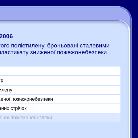
:2006
итого поліетилену, броньовані сталевими
 пластикату зниженої пожежонебезпеки
єр
тилену
женої пожежонебезпеки
них стрічок
женої пожежонебезпеки