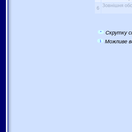
Зовнішня обо
6
Скрутку с
*
Можливе в
1