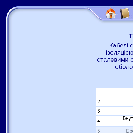
Т
Кабелі 
ізоляцією
сталевими о
оболо
1
2
3
Внут
4
5
Бр