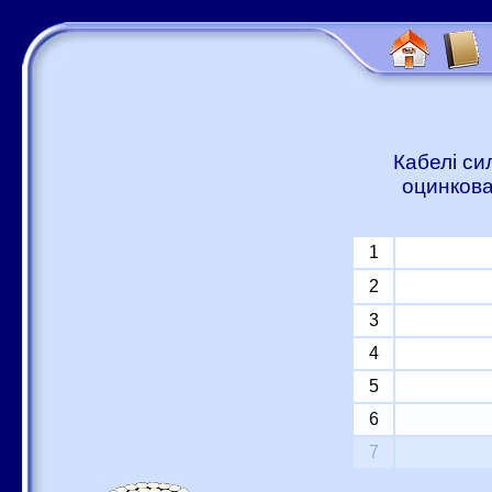
Кабелі си
оцинкова
1
2
3
4
5
6
7