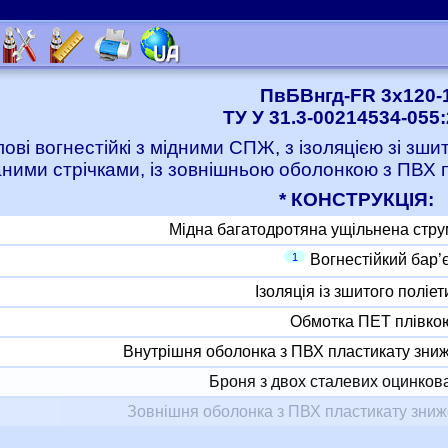
ПвБВнгд-FR 3x120-
ТУ У 31.3-00214534-055
лові вогнестійкі з мідними СПЖ, з ізоляцією зі зш
ними стрічками, із зовнішньою оболонкою з ПВХ
* КОНСТРУКЦІЯ:
Мідна багатодротяна ущільнена стр
1
Вогнестійкий бар’
Ізоляція із зшитого поліе
Обмотка ПЕТ плівко
Внутрішня оболонка з ПВХ пластикату зни
Броня з двох сталевих оцинкова
Зовнішня оболонка з ПВХ пластикату зни