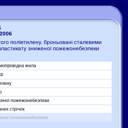
1
:2006
итого поліетилену, броньовані сталевими
 пластикату зниженої пожежонебезпеки
умопровідна жила
єр
тилену
ю
женої пожежонебезпеки
них стрічок
женої пожежонебезпеки