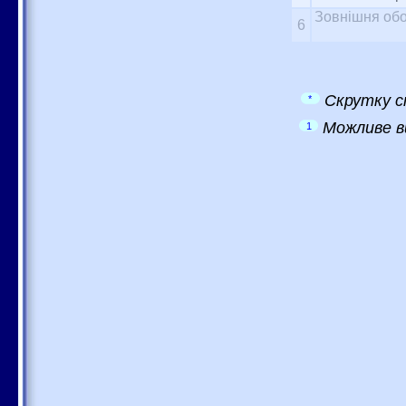
Зовнішня обо
6
Скрутку с
*
Можливе в
1