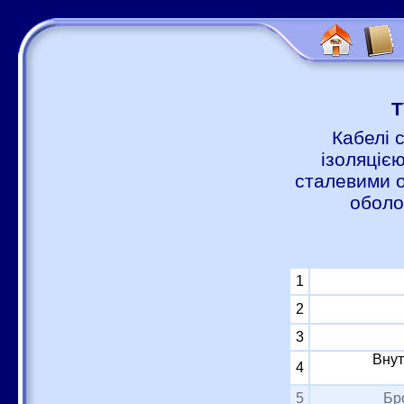
Т
Кабелі 
ізоляцією
сталевими о
оболо
1
2
3
Внут
4
5
Бр