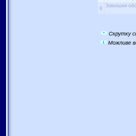
Зовнішня обо
6
Скрутку с
*
Можливе в
1