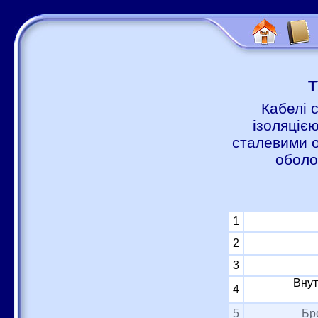
Т
Кабелі 
ізоляцією
сталевими о
оболо
1
2
3
Внут
4
5
Бр