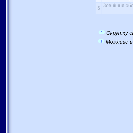
Зовнішня обо
6
Скрутку с
*
Можливе в
1