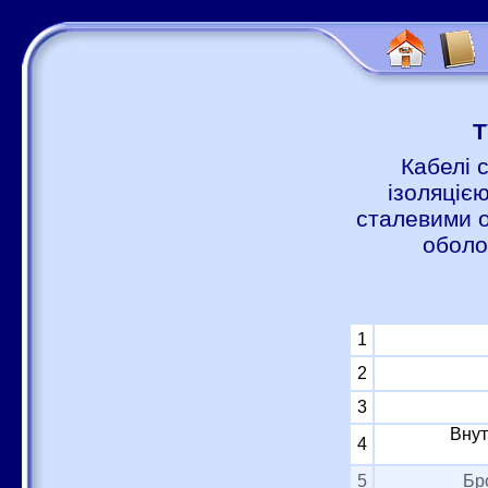
Т
Кабелі 
ізоляцією
сталевими о
оболо
1
2
3
Внут
4
5
Бр