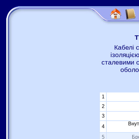
Т
Кабелі 
ізоляцією
сталевими о
оболо
1
2
3
Внут
4
5
Бр