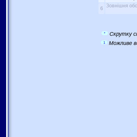
Зовнішня обо
6
Скрутку с
*
Можливе в
1