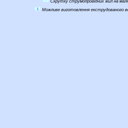
*
Скрутку струмопровідних жил на малю
1
Можливе виготовлення екструдованого во