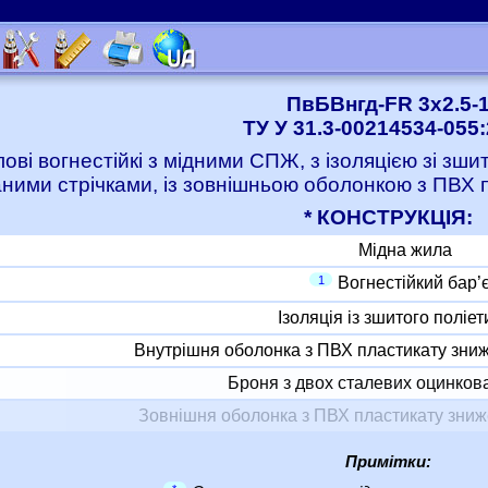
ПвБВнгд-FR 3x2.5-
ТУ У 31.3-00214534-055
лові вогнестійкі з мідними СПЖ, з ізоляцією зі зш
ними стрічками, із зовнішньою оболонкою з ПВХ
* КОНСТРУКЦІЯ:
Мідна жила
1
Вогнестійкий бар’
Ізоляція із зшитого поліе
Внутрішня оболонка з ПВХ пластикату зни
Броня з двох сталевих оцинкова
Зовнішня оболонка з ПВХ пластикату зни
Примітки: