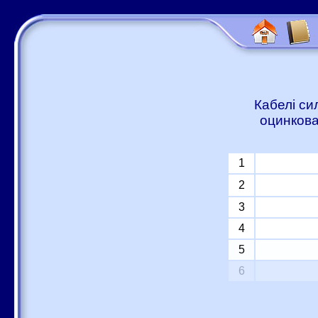
Кабелі си
оцинкова
1
2
3
4
5
6