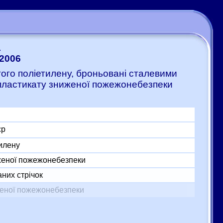
1
:2006
итого поліетилену, броньовані сталевими
 пластикату зниженої пожежонебезпеки
єр
тилену
женої пожежонебезпеки
них стрічок
женої пожежонебезпеки