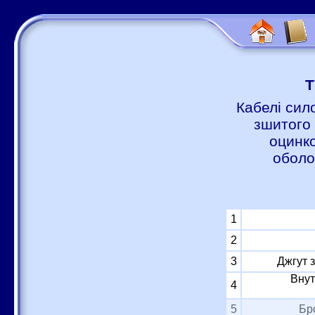
Т
Кабелі сил
зшитого 
оцинко
оболо
1
2
3
Джгут 
Внут
4
5
Бр