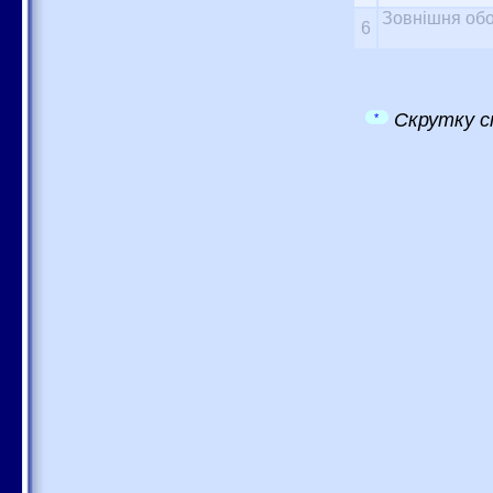
Зовнішня обо
6
Скрутку с
*