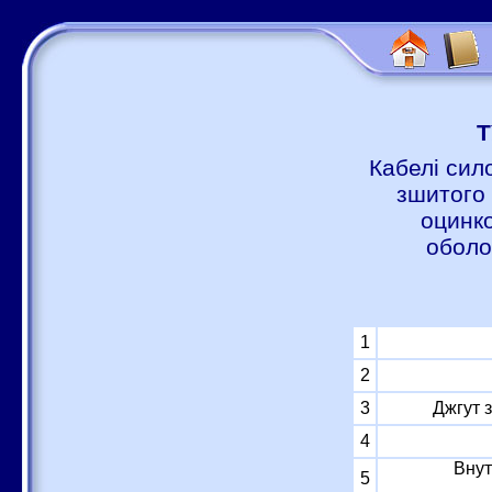
Т
Кабелі сил
зшитого 
оцинко
оболо
1
2
3
Джгут 
4
Внут
5