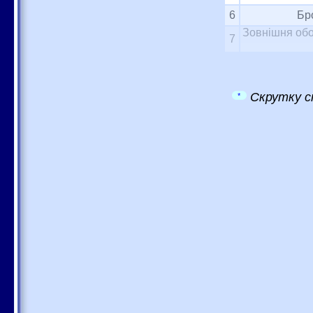
6
Бр
Зовнішня обо
7
Скрутку с
*