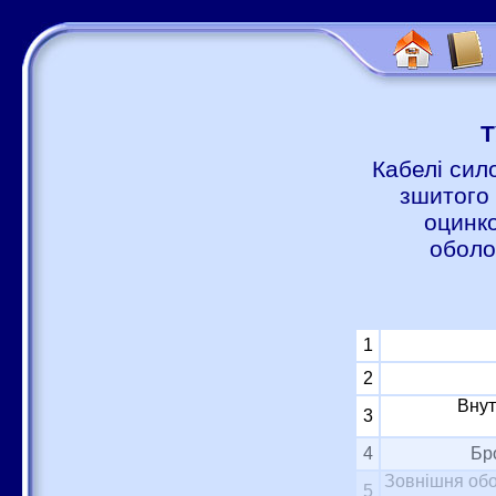
Т
Кабелі сил
зшитого 
оцинко
оболо
1
2
Внут
3
4
Бр
Зовнішня обо
5