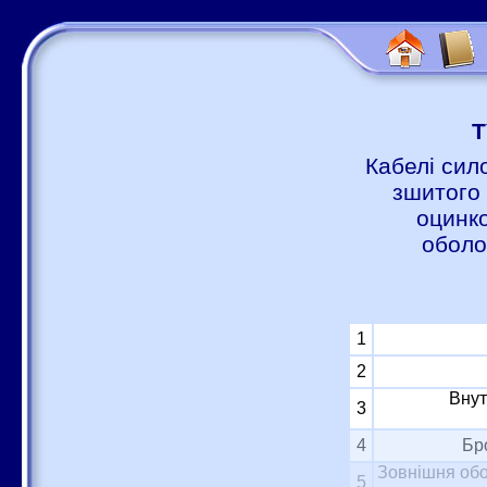
Т
Кабелі сил
зшитого 
оцинко
оболо
1
2
Внут
3
4
Бр
Зовнішня обо
5