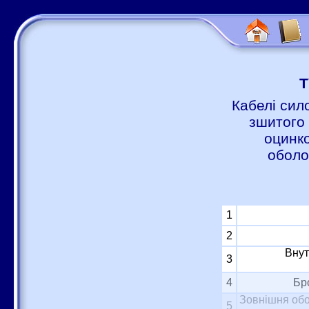
Т
Кабелі сил
зшитого 
оцинко
оболо
1
2
Внут
3
4
Бр
Зовнішня обо
5