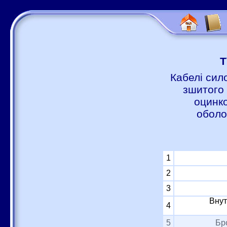
Т
Кабелі сил
зшитого 
оцинко
оболо
1
2
3
Внут
4
5
Бр