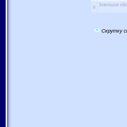
Зовнішня обо
6
Скрутку с
*