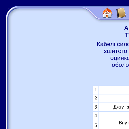
А
Т
Кабелі сил
зшитого 
оцинко
оболо
1
2
3
Джгут 
4
Внут
5