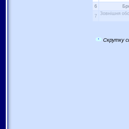
6
Бр
Зовнішня обо
7
Скрутку с
*