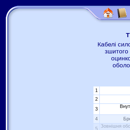
Т
Кабелі сил
зшитого 
оцинко
оболо
1
2
Внут
3
4
Бр
Зовнішня обо
5