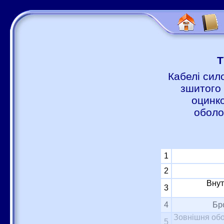
Т
Кабелі сил
зшитого 
оцинко
оболо
1
2
Внут
3
4
Бр
Зовнішня обо
5