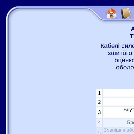
Т
Кабелі сил
зшитого 
оцинко
оболо
1
2
Внут
3
4
Бр
Зовнішня обо
5