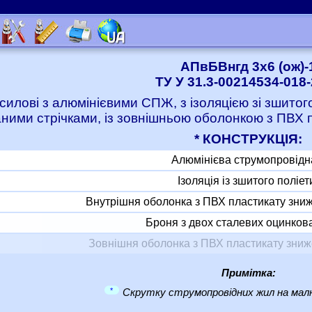
АПвБВнгд 3x6 (ож)-
ТУ У 31.3-00214534-018
 силові з алюмінієвими СПЖ, з ізоляцією зі зшито
ними стрічками, із зовнішньою оболонкою з ПВХ
* КОНСТРУКЦІЯ:
Алюмінієва струмопровідн
Ізоляція із зшитого поліе
Внутрішня оболонка з ПВХ пластикату зни
Броня з двох сталевих оцинкова
Зовнішня оболонка з ПВХ пластикату зни
Примітка:
*
Скрутку струмопровідних жил на малю