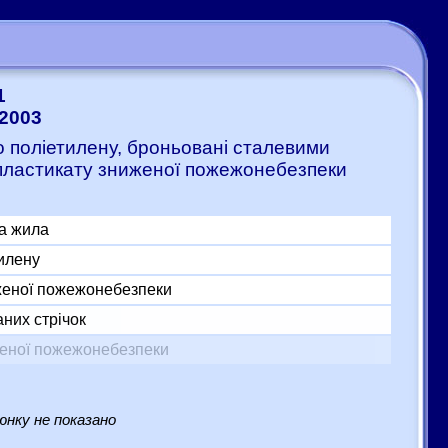
1
-2003
го поліетилену, броньовані сталевими
 пластикату зниженої пожежонебезпеки
а жила
тилену
женої пожежонебезпеки
них стрічок
женої пожежонебезпеки
нку не показано