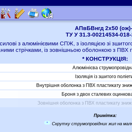
АПвБВнгд 2x50 (ож)
ТУ У 31.3-00214534-018
 силові з алюмінієвими СПЖ, з ізоляцією зі зшито
ними стрічками, із зовнішньою оболонкою з ПВХ
* КОНСТРУКЦІЯ:
Алюмінієва струмопровідн
Ізоляція із зшитого поліе
Внутрішня оболонка з ПВХ пластикату зни
Броня з двох сталевих оцинкова
Зовнішня оболонка з ПВХ пластикату зни
Примітка:
*
Скрутку струмопровідних жил на малю