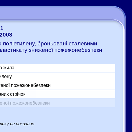
-1
-2003
го поліетилену, броньовані сталевими
 пластикату зниженої пожежонебезпеки
а жила
тилену
женої пожежонебезпеки
них стрічок
женої пожежонебезпеки
нку не показано