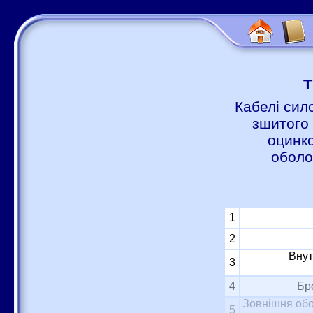
Т
Кабелі сил
зшитого 
оцинко
оболо
1
2
Внут
3
4
Бр
Зовнішня обо
5