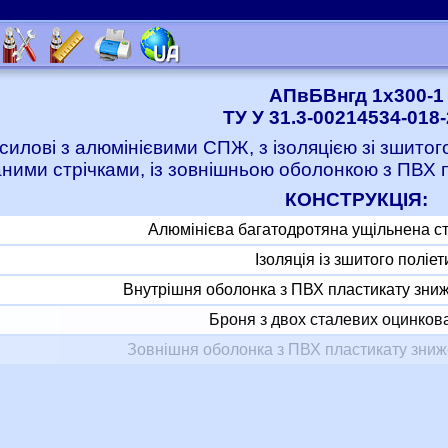
АПвБВнгд 1x300-1
ТУ У 31.3-00214534-018
 силові з алюмінієвими СПЖ, з ізоляцією зі зшито
ними стрічками, із зовнішньою оболонкою з ПВХ
КОНСТРУКЦІЯ:
Алюмінієва багатодротяна ущільнена с
Ізоляція із зшитого поліе
Внутрішня оболонка з ПВХ пластикату зни
Броня з двох сталевих оцинкова
Зовнішня оболонка з ПВХ пластикату зни