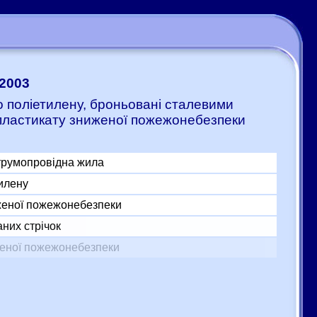
-2003
го поліетилену, броньовані сталевими
 пластикату зниженої пожежонебезпеки
трумопровідна жила
тилену
женої пожежонебезпеки
них стрічок
женої пожежонебезпеки