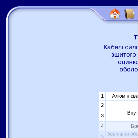
Т
Кабелі сил
зшитого 
оцинко
оболо
1
Алюмінієва
2
Внут
3
4
Бр
Зовнішня обо
5