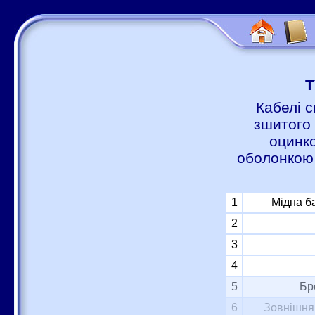
Т
Кабелі с
зшитого 
оцинко
оболонкою 
1
Мідна б
2
3
4
5
Бр
6
Зовнішня 