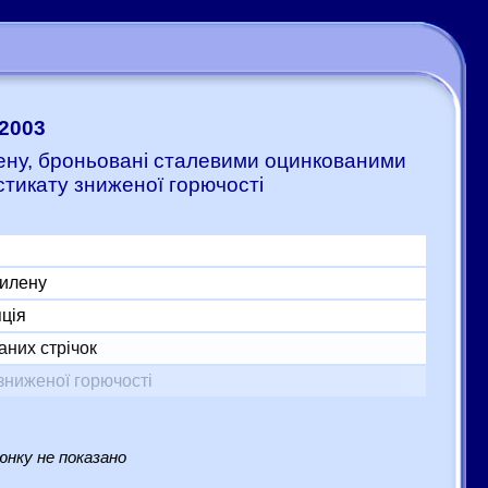
-2003
илену, броньовані сталевими оцинкованими
стикату зниженої горючості
тилену
яція
аних стрічок
зниженої горючості
нку не показано