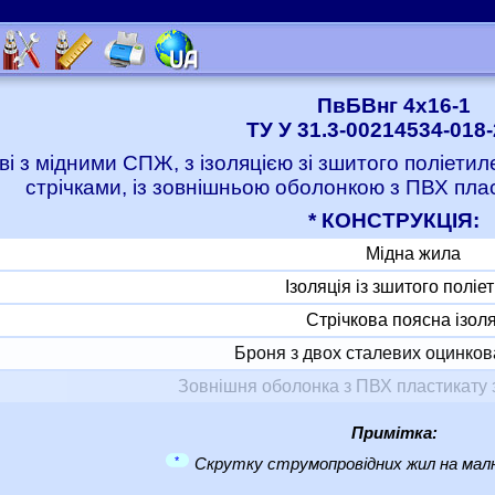
ПвБВнг 4x16-1
ТУ У 31.3-00214534-018
ві з мідними СПЖ, з ізоляцією зі зшитого поліет
стрічками, із зовнішньою оболонкою з ПВХ пла
* КОНСТРУКЦІЯ:
Мідна жила
Ізоляція із зшитого поліе
Стрічкова поясна ізол
Броня з двох сталевих оцинков
Зовнішня оболонка з ПВХ пластикату 
Примітка:
*
Скрутку струмопровідних жил на малю