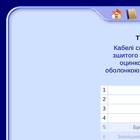
Т
Кабелі с
зшитого 
оцинко
оболонкою 
1
2
3
4
5
Бр
6
Зовнішня 