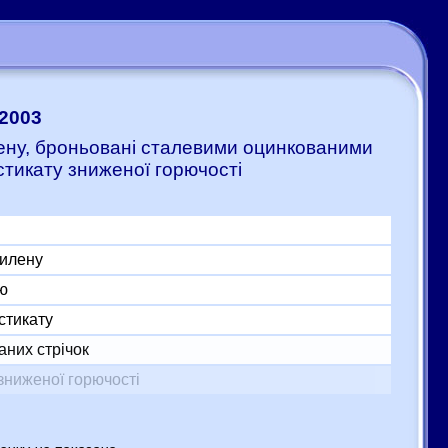
-2003
илену, броньовані сталевими оцинкованими
стикату зниженої горючості
тилену
ю
стикату
аних стрічок
зниженої горючості