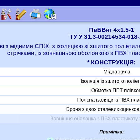
ПвБВнг 4x1.5-1
ТУ У 31.3-00214534-018
ві з мідними СПЖ, з ізоляцією зі зшитого поліет
стрічками, із зовнішньою оболонкою з ПВХ пла
* КОНСТРУКЦІЯ:
Мідна жила
Ізоляція із зшитого поліе
Обмотка ПЕТ плівко
Поясна ізоляція з ПВХ пла
Броня з двох сталевих оцинков
Зовнішня оболонка з ПВХ пластикату 
Примітка:
*