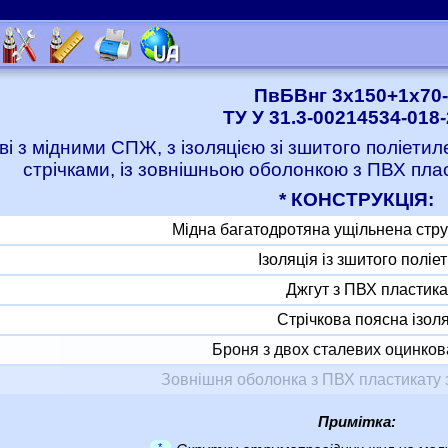
ПвБВнг 3x150+1x70
ТУ У 31.3-00214534-018
ві з мідними СПЖ, з ізоляцією зі зшитого поліет
стрічками, із зовнішньою оболонкою з ПВХ пла
* КОНСТРУКЦІЯ:
Мідна багатодротяна ущільнена стр
Ізоляція із зшитого поліе
Джгут з ПВХ пластика
Стрічкова поясна ізол
Броня з двох сталевих оцинков
Зовнішня оболонка з ПВХ пластикату 
Примітка:
*