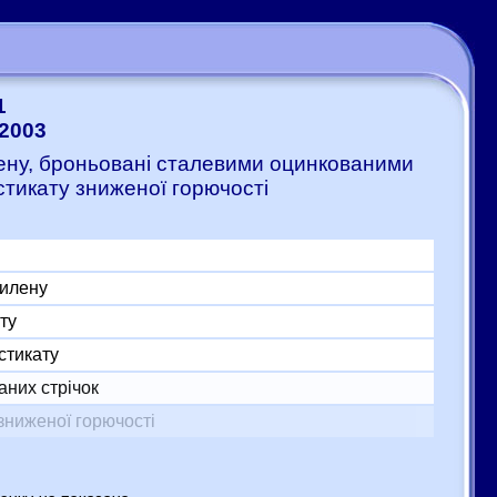
1
-2003
илену, броньовані сталевими оцинкованими
стикату зниженої горючості
тилену
ту
стикату
аних стрічок
зниженої горючості