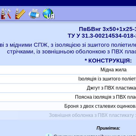
ПвБВнг 3x50+1x25-
ТУ У 31.3-00214534-018
ві з мідними СПЖ, з ізоляцією зі зшитого поліет
стрічками, із зовнішньою оболонкою з ПВХ пла
* КОНСТРУКЦІЯ:
Мідна жила
Ізоляція із зшитого поліе
Джгут з ПВХ пластика
Поясна ізоляція з ПВХ пла
Броня з двох сталевих оцинков
Зовнішня оболонка з ПВХ пластикату 
Примітка:
*