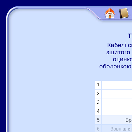
Т
Кабелі с
зшитого 
оцинко
оболонкою 
1
2
3
4
5
Бр
6
Зовнішня 