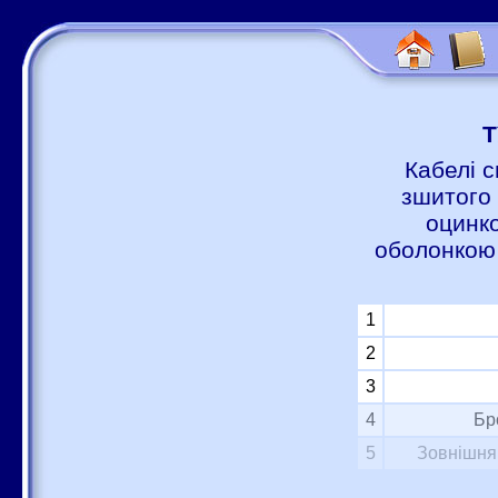
Т
Кабелі с
зшитого 
оцинко
оболонкою 
1
2
3
4
Бр
5
Зовнішня 