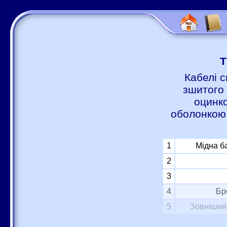
Т
Кабелі с
зшитого 
оцинко
оболонкою 
1
Мідна б
2
3
4
Бр
5
Зовнішня 