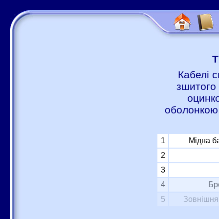
Т
Кабелі с
зшитого 
оцинко
оболонкою 
1
Мідна б
2
3
4
Бр
5
Зовнішня 